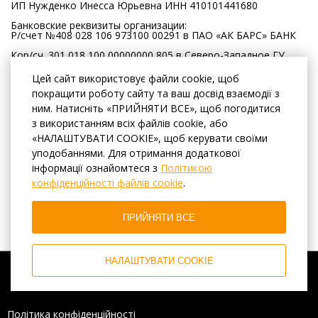
ИП Нужденко Инесса Юрьевна ИНН 410101441680
Банковские реквизиты организации:
Р/счет №408 028 106 973100 00291 в ПАО «АК БАРС» БАНК
Кор/сч. 301 018 100 00000000 805 в Северо-Западное ГУ
Банка России
Цей сайт використовує файли cookie, щоб
БИК 049205805 ИНН 1653001805
покращити роботу сайту та ваш досвід взаємодії з
КПП 165601001, ОКПО 13001745
ним. Натисніть «ПРИЙНЯТИ ВСЕ», щоб погодитися
з використанням всіх файлів cookie, або
«НАЛАШТУВАТИ COOKIE», щоб керувати своїми
уподобаннями. Для отримання додаткової
інформації ознайомтеся з
Політикою
конфіденційності файлів cookie
.
ПРИЙНЯТИ ВСЕ
НАЛАШТУВАТИ COOKIE
© Апартаменты в Санкт-Петербурге
2026, Офіційний сайт
Політика конфіденційності